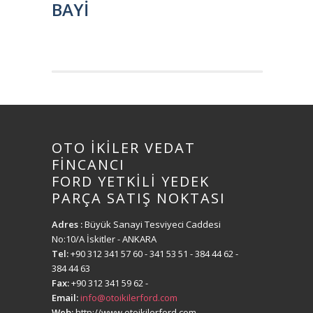
BAYİ
OTO İKİLER VEDAT
FİNCANCI
FORD YETKİLİ YEDEK
PARÇA SATIŞ NOKTASI
Adres :
Büyük Sanayi Tesviyeci Caddesi
No:10/A İskitler - ANKARA
Tel:
+90 312 341 57 60
- 341 53 51 - 384 44 62 -
384 44 63
Fax:
+90 312 341 59 62
-
Email:
info@otoikilerford.com
Web:
http://www.otoikilerford.com