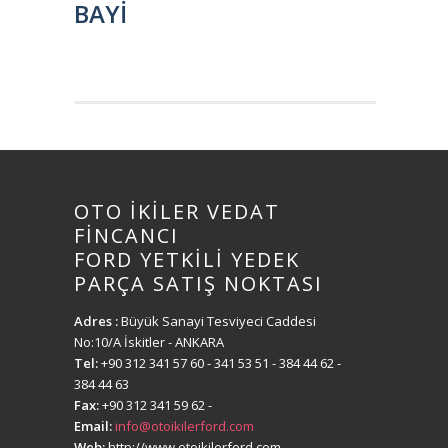
BAYİ
OTO İKİLER VEDAT
FİNCANCI
FORD YETKİLİ YEDEK
PARÇA SATIŞ NOKTASI
Adres :
Büyük Sanayi Tesviyeci Caddesi
No:10/A İskitler - ANKARA
Tel:
+90 312 341 57 60
- 341 53 51 - 384 44 62 -
384 44 63
Fax:
+90 312 341 59 62
-
Email:
info@otoikilerford.com
Web:
http://www.otoikilerford.com