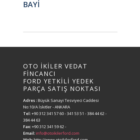
BAYİ
OTO İKİLER VEDAT
FİNCANCI
FORD YETKİLİ YEDEK
PARÇA SATIŞ NOKTASI
Adres :
Büyük Sanayi Tesviyeci Caddesi
No:10/A İskitler - ANKARA
Tel:
+90 312 341 57 60
- 341 53 51 - 384 44 62 -
384 44 63
Fax:
+90 312 341 59 62
-
Email:
info@otoikilerford.com
Web:
http://www.otoikilerford.com